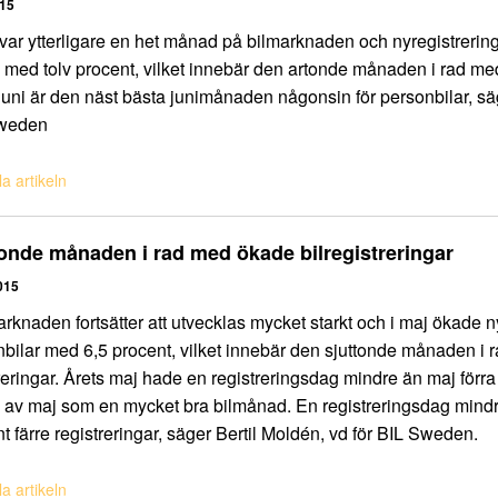
015
 var ytterligare en het månad på bilmarknaden och nyregistrerin
med tolv procent, vilket innebär den artonde månaden i rad med
juni är den näst bästa junimånaden någonsin för personbilar, säg
weden
a artikeln
onde månaden i rad med ökade bilregistreringar
015
arknaden fortsätter att utvecklas mycket starkt och i maj ökade n
bilar med 6,5 procent, vilket innebär den sjuttonde månaden i
reringar. Årets maj hade en registreringsdag mindre än maj förra å
 av maj som en mycket bra bilmånad. En registreringsdag mind
t färre registreringar, säger Bertil Moldén, vd för BIL Sweden.
a artikeln