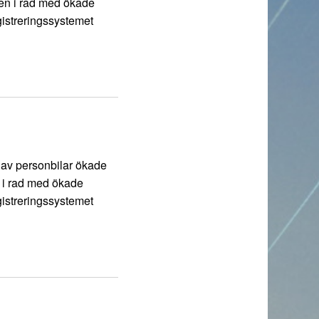
den i rad med ökade
gistreringssystemet
a av personbilar ökade
n i rad med ökade
gistreringssystemet