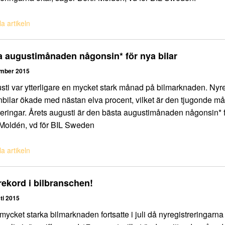
a artikeln
a augustimånaden någonsin* för nya bilar
ember 2015
sti var ytterligare en mycket stark månad på bilmarknaden. Nyr
bilar ökade med nästan elva procent, vilket är den tjugonde 
reringar. Årets augusti är den bästa augustimånaden någonsin* fö
 Moldén, vd för BIL Sweden
a artikeln
rekord i bilbranschen!
ti 2015
mycket starka bilmarknaden fortsatte i juli då nyregistreringarn