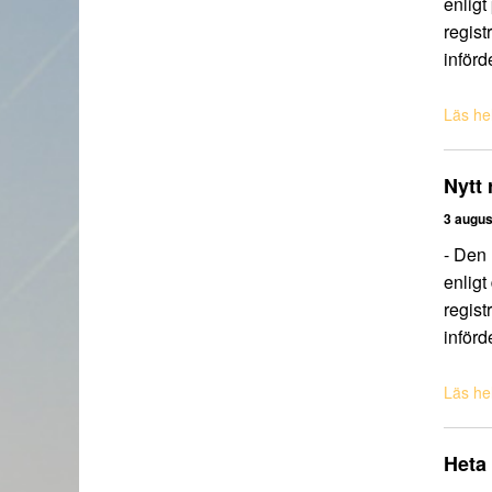
enligt
regist
införd
Läs hel
Nytt 
3 augus
- Den 
enligt
regist
införd
Läs hel
Heta 