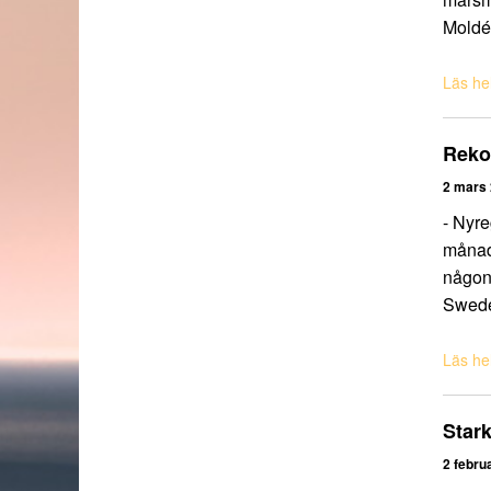
Moldé
Läs hel
Rekor
2 mars
- Nyre
månade
någons
Swed
Läs hel
Stark
2 febru