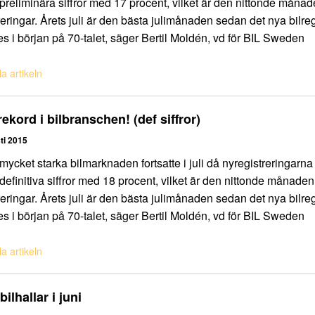
 preliminära siffror med 17 procent, vilket är den nittonde måna
reringar. Årets juli är den bästa julimånaden sedan det nya bilre
es i början på 70-talet, säger Bertil Moldén, vd för BIL Sweden
a artikeln
rekord i bilbranschen! (def siffror)
ti 2015
mycket starka bilmarknaden fortsatte i juli då nyregistreringarn
 definitiva siffror med 18 procent, vilket är den nittonde månade
reringar. Årets juli är den bästa julimånaden sedan det nya bilre
es i början på 70-talet, säger Bertil Moldén, vd för BIL Sweden
a artikeln
bilhallar i juni