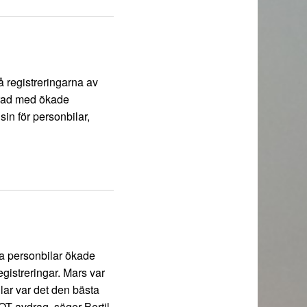
å registreringarna av
 rad med ökade
in för personbilar,
ya personbilar ökade
gistreringar. Mars var
lar var det den bästa
OT-avdrag, säger Bertil