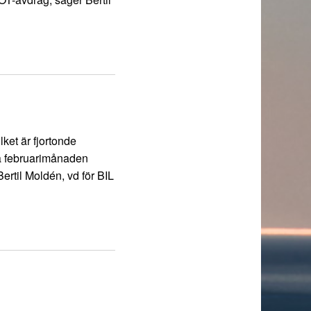
lket är fjortonde
ta februarimånaden
Bertil Moldén, vd för BIL