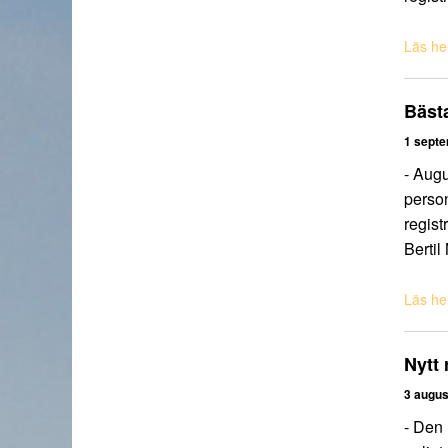
Läs hel
Bäst
1 sept
- Augu
person
regist
Bertil
Läs hel
Nytt 
3 augus
- Den 