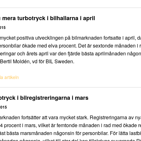
mera turbotryck i bilhallarna i april
015
mycket positiva utvecklingen på bilmarknaden fortsatte i april, d
ersonbilar ökade med elva procent. Det är sextonde månaden i
reringar och årets april var den fjärde bästa aprilmånaden någons
Bertil Moldén, vd för BIL Sweden.
a artikeln
tryck i bilregistreringarna i mars
2015
arknaden fortsätter att vara mycket stark. Registreringarna av n
 procent i mars, vilket är femtonde månaden i rad med ökade re
st bästa marsmånaden någonsin för personbilar. För lätta lastbi
naden någonsin, vilket till stor del kan tillskrivas nuvarande R