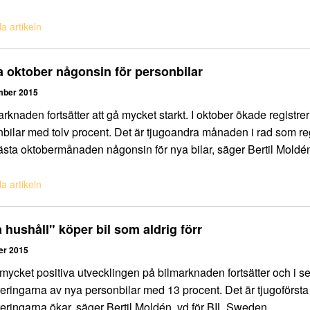
a artikeln
 oktober någonsin för personbilar
mber 2015
arknaden fortsätter att gå mycket starkt. I oktober ökade registr
bilar med tolv procent. Det är tjugoandra månaden i rad som re
sta oktobermånaden någonsin för nya bilar, säger Bertil Moldé
a artikeln
 hushåll" köper bil som aldrig förr
er 2015
mycket positiva utvecklingen på bilmarknaden fortsätter och i 
reringarna av nya personbilar med 13 procent. Det är tjugoförs
reringarna ökar, säger Bertil Moldén, vd för BIL Sweden.