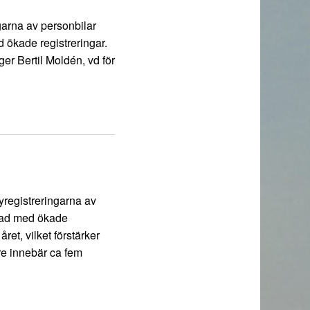
garna av personbilar
 ökade registreringar.
er Bertil Moldén, vd för
yregistreringarna av
 rad med ökade
ret, vilket förstärker
re innebär ca fem