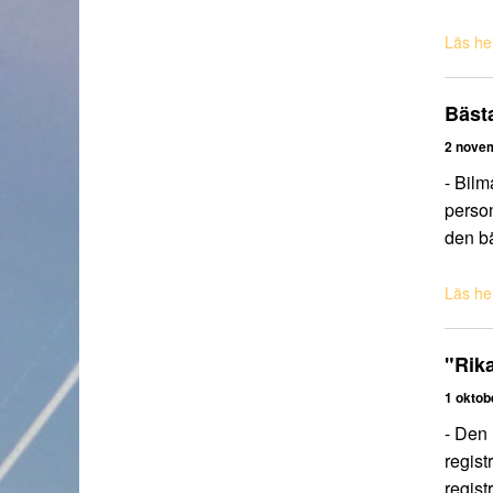
Läs hel
Bästa
2 nove
- Bilm
person
den bä
Läs hel
"Rika
1 oktob
- Den 
regist
regist