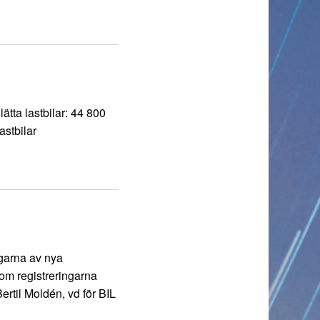
ätta lastbilar: 44 800
astbilar
ingarna av nya
om registreringarna
rtil Moldén, vd för BIL