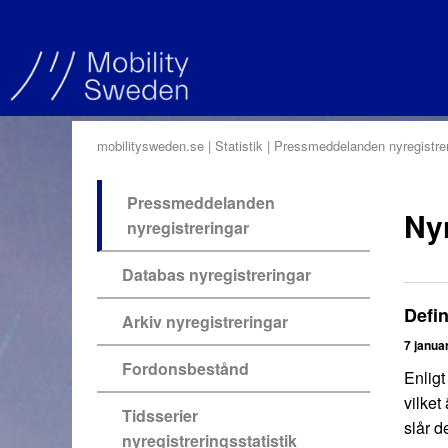
mobilitysweden.se
Statistik
Pressmeddelanden nyregistrer
Pressmeddelanden
Nyr
nyregistreringar
Databas nyregistreringar
Defin
Arkiv nyregistreringar
7 janua
Fordonsbestånd
Enligt
vilket
Tidsserier
slår d
nyregistreringsstatistik