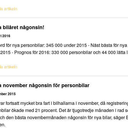
a artikeln
 bilåret någonsin!
ri 2016
rd för nya personbilar: 345 000 under 2015 - Näst bästa för nya l
2015 - Prognos för 2016: 330 000 personbilar och 44 000 lätta l
a artikeln
a november någonsin för personbilar
mber 2015
var fortsatt mycket bra fart i bilhallarna i november, då registrer
bilar ökade med 21 procent. Det är tjugotredje månaden i rad s
ch den bästa novembermånaden någonsin för nya bilar, säger Be
en.