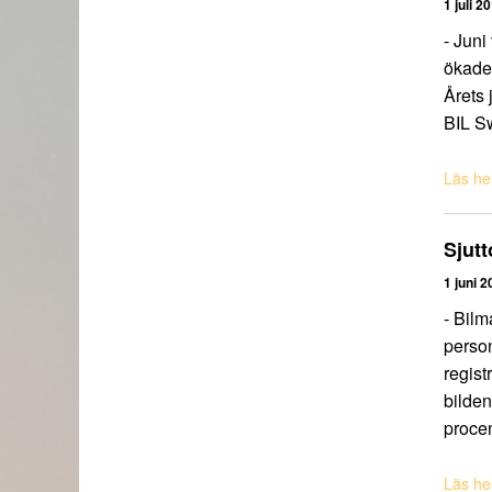
1 juli 2
- Juni
ökade 
Årets 
BIL S
Läs hel
Sjutt
1 juni 2
- Bilm
person
regist
bilden
procen
Läs hel