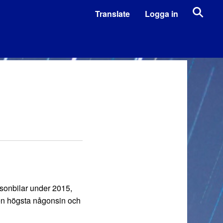
Translate
Logga in
rsonbilar under 2015,
den högsta någonsin och