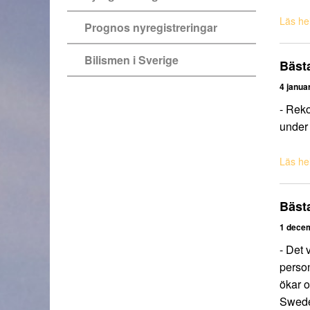
Läs hel
Prognos nyregistreringar
Bilismen i Sverige
Bästa
4 janua
- Reko
under 
Läs hel
Bäst
1 dece
- Det 
person
ökar o
Swed