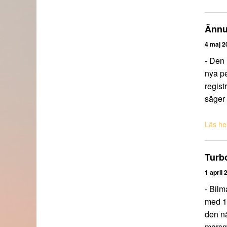
Ännu 
4 maj 2
- Den 
nya p
regist
säger 
Läs hel
Turbo
1 april 
- Bilm
med 14
den nä
marsmå