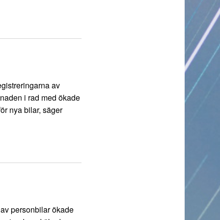
egistreringarna av
månaden i rad med ökade
r nya bilar, säger
a av personbilar ökade