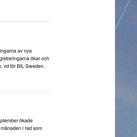
eringarna av nya
gistreringarna ökar och
n, vd för BIL Sweden.
september ökade
ta månaden i rad som