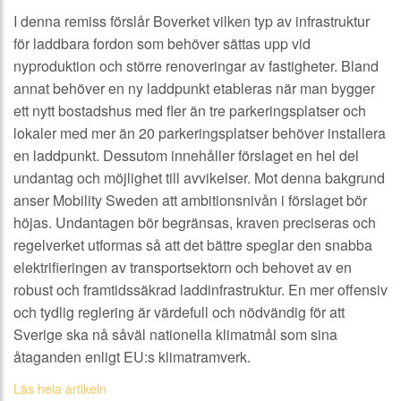
I denna remiss förslår Boverket vilken typ av infrastruktur
för laddbara fordon som behöver sättas upp vid
nyproduktion och större renoveringar av fastigheter. Bland
annat behöver en ny laddpunkt etableras när man bygger
ett nytt bostadshus med fler än tre parkeringsplatser och
lokaler med mer än 20 parkeringsplatser behöver installera
en laddpunkt. Dessutom innehåller förslaget en hel del
undantag och möjlighet till avvikelser. Mot denna bakgrund
anser Mobility Sweden att ambitionsnivån i förslaget bör
höjas. Undantagen bör begränsas, kraven preciseras och
regelverket utformas så att det bättre speglar den snabba
elektrifieringen av transportsektorn och behovet av en
robust och framtidssäkrad laddinfrastruktur. En mer offensiv
och tydlig reglering är värdefull och nödvändig för att
Sverige ska nå såväl nationella klimatmål som sina
åtaganden enligt EU:s klimatramverk.
Läs hela artikeln