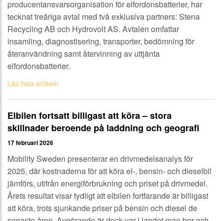
producentansvarsorganisation för elfordonsbatterier, har
tecknat treåriga avtal med två exklusiva partners: Stena
Recycling AB och Hydrovolt AS. Avtalen omfattar
insamling, diagnostisering, transporter, bedömning för
återanvändning samt återvinning av uttjänta
elfordonsbatterier.
Läs hela artikeln
Elbilen fortsatt billigast att köra – stora
skillnader beroende på laddning och geografi
17 februari 2026
Mobility Sweden presenterar en drivmedelsanalys för
2025, där kostnaderna för att köra el-, bensin- och dieselbil
jämförs, utifrån energiförbrukning och priset på drivmedel.
Årets resultat visar tydligt att elbilen fortfarande är billigast
att köra, trots sjunkande priser på bensin och diesel de
senaste åren. Avgörande är dock var i landet man bor och