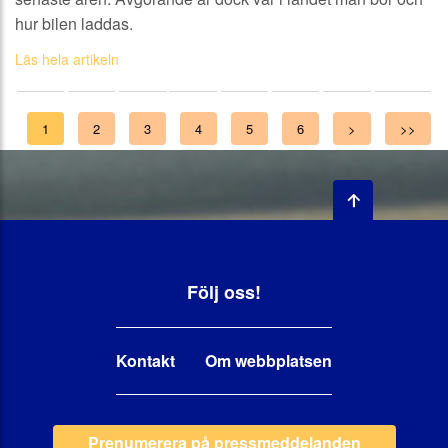
hur bilen laddas.
Läs hela artikeln
1
2
3
4
5
6
>
>>
Följ oss!
Kontakt
Om webbplatsen
Prenumerera på pressmeddelanden