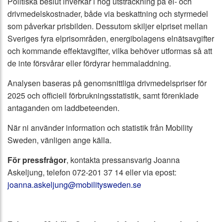
Politiska beslut inverkar i hög utsträckning på el- och
drivmedelskostnader, både via beskattning och styrmedel
som påverkar prisbilden. Dessutom skiljer elpriset mellan
Sveriges fyra elprisområden, energibolagens elnätsavgifter
och kommande effektavgifter, vilka behöver utformas så att
de inte försvårar eller fördyrar hemmaladdning.
Analysen baseras på genomsnittliga drivmedelspriser för
2025 och officiell förbrukningsstatistik, samt förenklade
antaganden om laddbeteenden.
När ni använder information och statistik från Mobility
Sweden, vänligen ange källa.
För pressfrågor
, kontakta pressansvarig Joanna
Askeljung, telefon 072-201 37 14 eller via epost:
joanna.askeljung@mobilitysweden.se