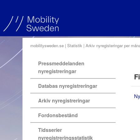
mobilitysweden.se
Statistik
Arkiv nyregisteringar per mån
Pressmeddelanden
nyregistreringar
Fi
Databas nyregistreringar
Ny
Arkiv nyregistreringar
Fordonsbestånd
Tidsserier
nyregistreringsstatistik