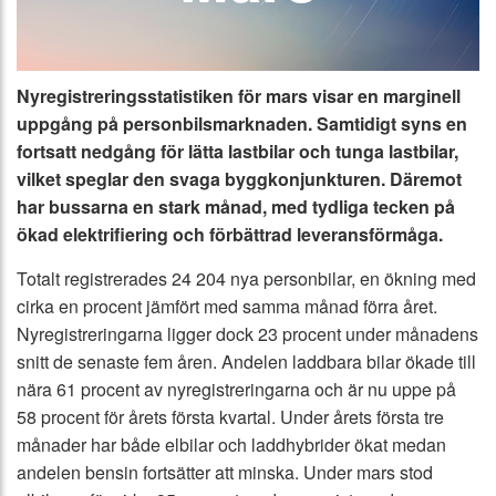
Nyregistreringsstatistiken för mars visar en marginell
uppgång på personbilsmarknaden. Samtidigt syns en
fortsatt nedgång för lätta lastbilar och tunga lastbilar,
vilket speglar den svaga byggkonjunkturen. Däremot
har bussarna en stark månad, med tydliga tecken på
ökad elektrifiering och förbättrad leveransförmåga.
Totalt registrerades 24 204 nya personbilar, en ökning med
cirka en procent jämfört med samma månad förra året.
Nyregistreringarna ligger dock 23 procent under månadens
snitt de senaste fem åren. Andelen laddbara bilar ökade till
nära 61 procent av nyregistreringarna och är nu uppe på
58 procent för årets första kvartal. Under årets första tre
månader har både elbilar och laddhybrider ökat medan
andelen bensin fortsätter att minska. Under mars stod