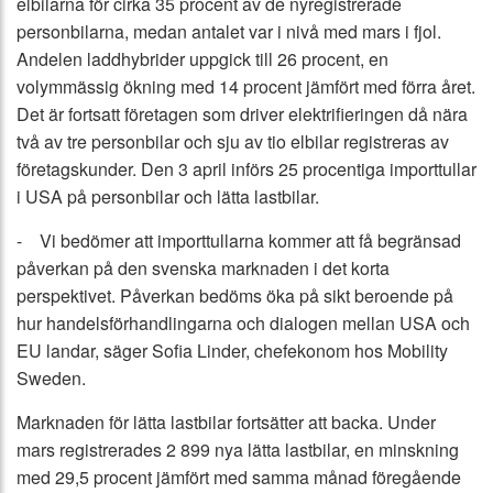
elbilarna för cirka 35 procent av de nyregistrerade
personbilarna, medan antalet var i nivå med mars i fjol.
Andelen laddhybrider uppgick till 26 procent, en
volymmässig ökning med 14 procent jämfört med förra året.
Det är fortsatt företagen som driver elektrifieringen då nära
två av tre personbilar och sju av tio elbilar registreras av
företagskunder. Den 3 april införs 25 procentiga importtullar
i USA på personbilar och lätta lastbilar.
- Vi bedömer att importtullarna kommer att få begränsad
påverkan på den svenska marknaden i det korta
perspektivet. Påverkan bedöms öka på sikt beroende på
hur handelsförhandlingarna och dialogen mellan USA och
EU landar, säger Sofia Linder, chefekonom hos Mobility
Sweden.
Marknaden för lätta lastbilar fortsätter att backa. Under
mars registrerades 2 899 nya lätta lastbilar, en minskning
med 29,5 procent jämfört med samma månad föregående