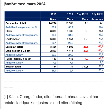
jämfört med mars 2024
-----------------------------------------------------------------------------------
--------
[1] Källa: Chargefinder, efter februari månads avslut har
antalet laddpunkter justerats ned efter rättning.