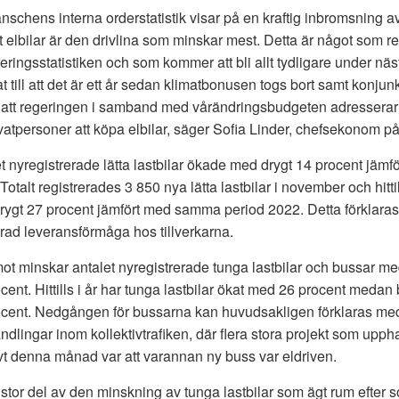
schens interna orderstatistik visar på en kraftig inbromsning a
t elbilar är den drivlina som minskar mest. Detta är något som re
reringsstatistiken och som kommer att bli allt tydligare under näst
t till att det är ett år sedan klimatbonusen togs bort samt konjunk
t att regeringen i samband med vårändringsbudgeten adresserar
ivatpersoner att köpa elbilar, säger Sofia Linder, chefsekonom 
t nyregistrerade lätta lastbilar ökade med drygt 14 procent j
Totalt registrerades 3 850 nya lätta lastbilar i november och hittil
ygt 27 procent jämfört med samma period 2022. Detta förklaras ti
trad leveransförmåga hos tillverkarna.
t minskar antalet nyregistrerade tunga lastbilar och bussar me
cent. Hittills i år har tunga lastbilar ökat med 26 procent med
cent. Nedgången för bussarna kan huvudsakligen förklaras med
dlingar inom kollektivtrafiken, där flera stora projekt som uppha
vt denna månad var att varannan ny buss var eldriven.
tor del av den minskning av tunga lastbilar som ägt rum efter