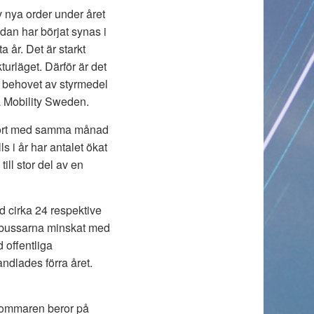
v nya order under året
dan har börjat synas i
a år. Det är starkt
turläget. Därför är det
 behovet av styrmedel
på Mobility Sweden.
ämfört med samma månad
ls i år har antalet ökat
ll stor del av en
d cirka 24 respektive
an bussarna minskat med
 offentliga
ndlades förra året.
 sommaren beror på