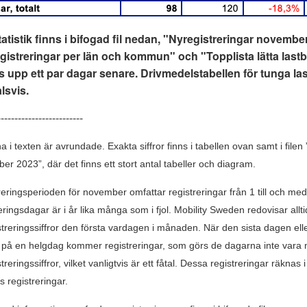
atistik finns i bifogad fil nedan, "Nyregistreringar novembe
gistreringar per län och kommun" och "Topplista lätta lastb
s upp ett par dagar senare. Drivmedelstabellen för tunga las
lsvis.
-------------------------
na i texten är avrundade. Exakta siffror finns i tabellen ovan samt i filen
r 2023”, där det finns ett stort antal tabeller och diagram.
reringsperioden för november omfattar registreringar från 1 till och me
eringsdagar är i år lika många som i fjol. Mobility Sweden redovisar al
streringssiffror den första vardagen i månaden. När den sista dagen el
er på en helgdag kommer registreringar, som görs de dagarna inte var
treringssiffror, vilket vanligtvis är ett fåtal. Dessa registreringar räknas i 
 registreringar.