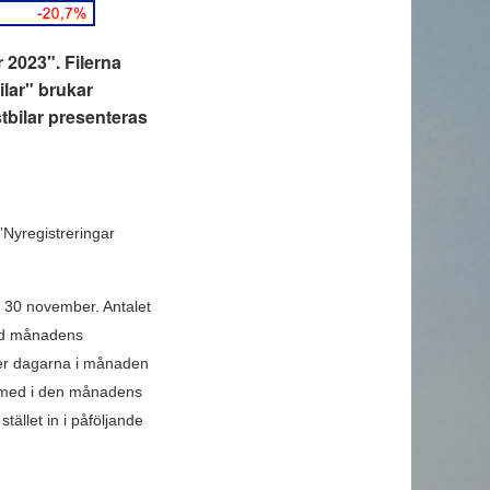
r 2023". Filerna
ilar" brukar
tbilar presenteras
 ”Nyregistreringar
d 30 november. Antalet
ltid månadens
ler dagarna i månaden
a med i den månadens
stället in i påföljande