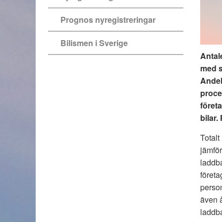
Prognos nyregistreringar
Bilismen i Sverige
Antal
med s
Andel
procen
föret
bilar.
Totalt
jämför
laddba
företa
person
även å
laddba