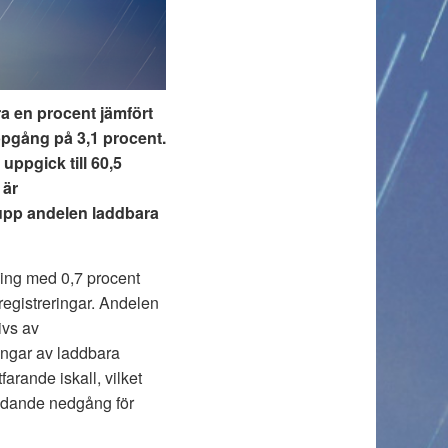
a en procent jämfört
ppgång på 3,1 procent.
ppgick till 60,5
 är
upp andelen laddbara
ning med 0,7 procent
egistreringar. Andelen
ivs av
ingar av laddbara
arande iskall, vilket
tydande nedgång för