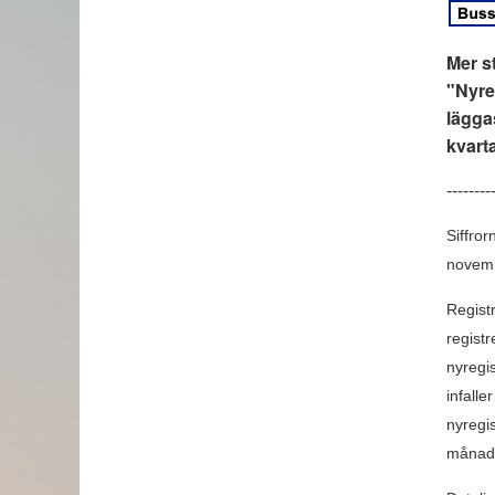
Mer st
"Nyre
lägga
kvarta
--------
Siffror
novembe
Regist
registr
nyregi
infall
nyregis
månads