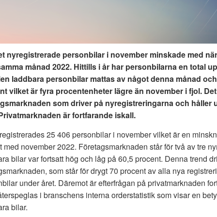
et nyregistrerade personbilar i november minskade med när
amma månad 2022. Hittills i år har personbilarna en total u
en laddbara personbilar mattas av något denna månad och u
t vilket är fyra procentenheter lägre än november i fjol. Det
agsmarknaden som driver på nyregistreringarna och håller 
 Privatmarknaden är fortfarande iskall.
 registrerades 25 406 personbilar i november vilket är en minsk
t med november 2022. Företagsmarknaden står för två av tre nyr
ra bilar var fortsatt hög och låg på 60,5 procent. Denna trend dr
gsmarknaden, som står för drygt 70 procent av alla nya registrer
bilar under året. Däremot är efterfrågan på privatmarknaden fortf
terspeglas i branschens interna orderstatistik som visar en be
ra bilar.