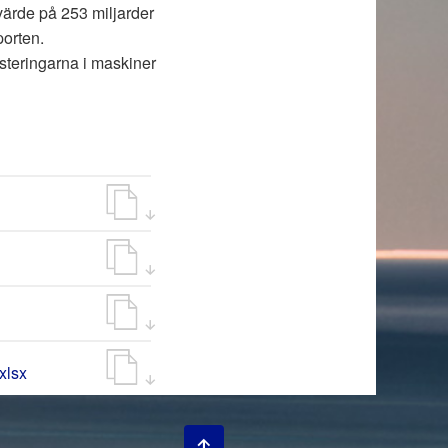
värde på 253 miljarder
porten.
esteringarna i maskiner
xlsx