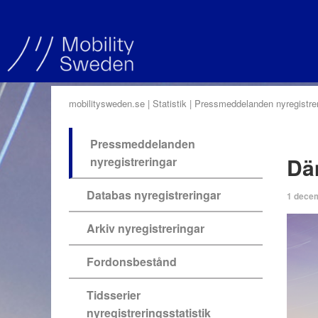
mobilitysweden.se
Statistik
Pressmeddelanden nyregistrer
Pressmeddelanden
Dä
nyregistreringar
Databas nyregistreringar
1 dece
Arkiv nyregistreringar
Fordonsbestånd
Tidsserier
nyregistreringsstatistik