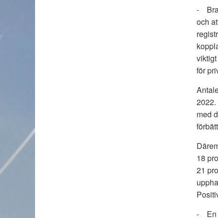
- Bran
och at
regist
koppla
viktig
för pr
Antale
2022. 
med dr
förbät
Däremo
18 pro
21 pro
upphan
Positi
- En s