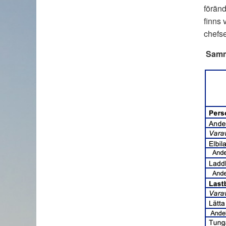
föränd
finns 
chefs
Samma