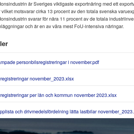
onsindustrin är Sveriges viktigaste exportnäring med ett export
 vilket motsvarar cirka 13 procent av den totala svenska varuex
onsindustrin svarar för nära 11 procent av de totala industriinv
läggningar och är en av våra mest FoU-intensiva näringar.
ler
̈mpade personbilsregistreringar i november.pdf
registreringar november_2023.xlsx
registreringar per län och kommun november 2023.xlsx
pplista och drivmedelsfördelning lätta lastbilar november_2023.