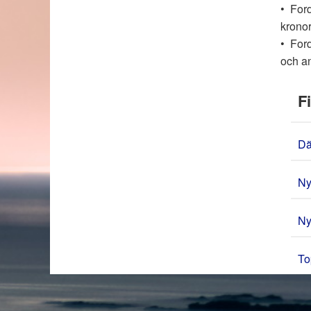
• Ford
kronor
• Ford
och an
Fi
Da
Ny
Ny
To