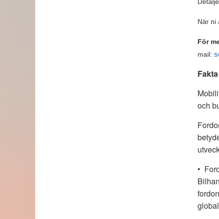
Detalje
När ni 
För me
mail:
s
Fakta
Mobili
och bu
Fordon
betyde
utveck
• Ford
Bilhan
fordon
global