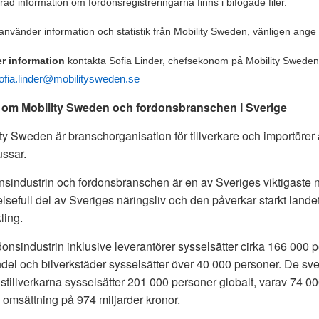
rad information om fordonsregistreringarna finns i bifogade filer.
använder information och statistik från Mobility Sweden, vänligen ange 
r information
kontakta Sofia Linder, chefsekonom på Mobility Sweden,
ofia.linder@mobilitysweden.se
 om Mobility Sweden och fordonsbranschen i Sverige
ty Sweden är branschorganisation för tillverkare och importörer a
ssar.
sindustrin och fordonsbranschen är en av Sveriges viktigaste n
lsefull del av Sveriges näringsliv och den påverkar starkt land
ling.
onsindustrin inklusive leverantörer sysselsätter cirka 166 000 p
del och bilverkstäder sysselsätter över 40 000 personer. De sv
stillverkarna sysselsätter 201 000 personer globalt, varav 74 00
 omsättning på 974 miljarder kronor.