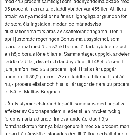
med 412 procent samtidigt som laddhybriderna ökade med
95 procent, men antalet laddhybrider var 455 fler. Att flera
attraktiva nya modeller nu finns tillgängliga är grunden för
de stora ökningstalen, medan de månadsvisa
fluktuationerna förklaras av skatteförändringarna. Den 1
april justerade regeringen Bonus-malussystemet, som
bland annat medförde sänkt bonus för laddhybriderna och
en höjd bonus för elbilarna. Sammantaget uppgick andelen
laddbara bilar, dvs el och laddhybrider, till 49,4 procent i
juni jämfört med 25,8 procent i fjol. Hittills i år uppgår
andelen till 39,9 procent. Av de laddbara bilarna i juni är
48,7 procent elbilar och hittills i år utgör de nära 33 procent,
fortsätter Mattias Bergman.
- Årets styrmedelsförändringar tillsammans med negativa
effekter av Coronapandemin leder till en mycket ryckig
fordonsmarknad under innevarande år. Idag höjs
förmånsskatten för nya bilar generellt med 25 procent, men
redan från årsskiftet slopades den tillfälliga nedsättningen