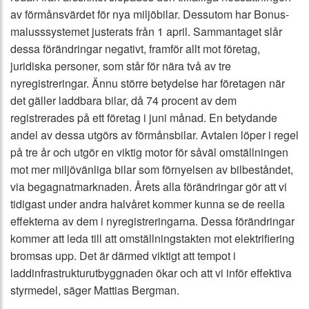
av förmånsvärdet för nya miljöbilar. Dessutom har Bonus-
malusssystemet justerats från 1 april. Sammantaget slår
dessa förändringar negativt, framför allt mot företag,
juridiska personer, som står för nära två av tre
nyregistreringar. Ännu större betydelse har företagen när
det gäller laddbara bilar, då 74 procent av dem
registrerades på ett företag i juni månad. En betydande
andel av dessa utgörs av förmånsbilar. Avtalen löper i regel
på tre år och utgör en viktig motor för såväl omställningen
mot mer miljövänliga bilar som förnyelsen av bilbeståndet,
via begagnatmarknaden. Årets alla förändringar gör att vi
tidigast under andra halvåret kommer kunna se de reella
effekterna av dem i nyregistreringarna. Dessa förändringar
kommer att leda till att omställningstakten mot elektrifiering
bromsas upp. Det är därmed viktigt att tempot i
laddinfrastrukturutbyggnaden ökar och att vi inför effektiva
styrmedel, säger Mattias Bergman.