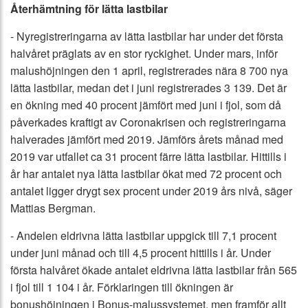
Återhämtning för lätta lastbilar
- Nyregistreringarna av lätta lastbilar har under det första
halvåret präglats av en stor ryckighet. Under mars, inför
malushöjningen den 1 april, registrerades nära 8 700 nya
lätta lastbilar, medan det i juni registrerades 3 139. Det är
en ökning med 40 procent jämfört med juni i fjol, som då
påverkades kraftigt av Coronakrisen och registreringarna
halverades jämfört med 2019. Jämförs årets månad med
2019 var utfallet ca 31 procent färre lätta lastbilar. Hittills i
år har antalet nya lätta lastbilar ökat med 72 procent och
antalet ligger drygt sex procent under 2019 års nivå, säger
Mattias Bergman.
- Andelen eldrivna lätta lastbilar uppgick till 7,1 procent
under juni månad och till 4,5 procent hittills i år. Under
första halvåret ökade antalet eldrivna lätta lastbilar från 565
i fjol till 1 104 i år. Förklaringen till ökningen är
bonushöjningen i Bonus-malussystemet, men framför allt