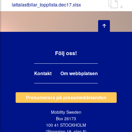
lattalastbilar_topplista.dec17.xlsx
Följ oss!
Kontakt
Om webbplatsen
Prenumerera på pressmeddelanden
Mobility Sweden
Box 26173
100 41 STOCKHOLM
(Storgatan 19, plan 5)