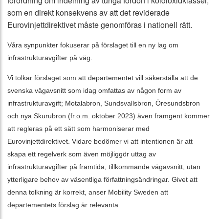
förordning om indelning av tunga fordon i koldioxidklasser,
som en direkt konsekvens av att det reviderade
Eurovinjettdirektivet måste genomföras i nationell rätt.
Våra synpunkter fokuserar på förslaget till en ny lag om
infrastrukturavgifter på väg.
Vi tolkar förslaget som att departementet vill säkerställa att de
svenska vägavsnitt som idag omfattas av någon form av
infrastrukturavgift; Motalabron, Sundsvallsbron, Öresundsbron
och nya Skurubron (fr.o.m. oktober 2023) även framgent kommer
att regleras på ett sätt som harmoniserar med
Eurovinjettdirektivet. Vidare bedömer vi att intentionen är att
skapa ett regelverk som även möjliggör uttag av
infrastrukturavgifter på framtida, tillkommande vägavsnitt, utan
ytterligare behov av väsentliga författningsändringar. Givet att
denna tolkning är korrekt, anser Mobility Sweden att
departementets förslag är relevanta.