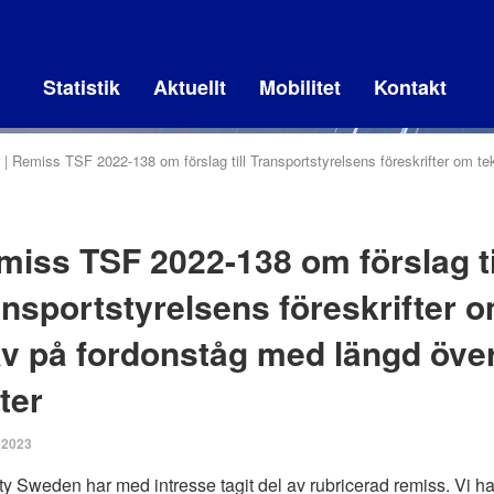
Statistik
Aktuellt
Mobilitet
Kontakt
Remiss TSF 2022-138 om förslag till Transportstyrelsens föreskrifter om t
iss TSF 2022-138 om förslag ti
nsportstyrelsens föreskrifter 
av på fordonståg med längd över
ter
l 2023
ty Sweden har med intresse tagit del av rubricerad remiss. Vi ha