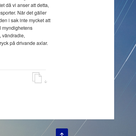
t då vi anser att detta,
sporter. När det gäller
en i sak inte mycket att
ll myndighetens
, vändradie,
yck på drivande axlar.