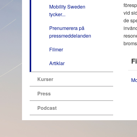
föresp
Mobility Sweden
vid si
tycker...
de spe
Prenumerera på
invänd
pressmeddelanden
resone
bromsv
Filmer
Fi
Artiklar
Kurser
Mo
Press
Podcast