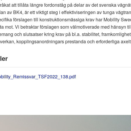
råkat att tillåta längre fordonståg på delar av det svenska vägnäte
dan av BK4, är ett viktigt steg i effektiviseringen av tunga vägtran
cifika förslagen till konstruktionsmässiga krav har Mobility Swed
a mot. Vi betraktar förslagen som välmotiverade med hänsyn ti
mang och slutsatser kring krav på bl.a. stabilitet, framkomlighet
erkan, kopplingsanordningars prestanda och erforderliga axeltr
ler
bility_Remissvar_TSF2022_138.pdf