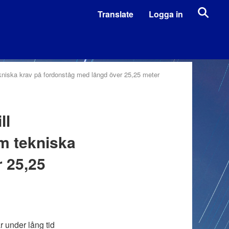
Translate
Logga in
ekniska krav på fordonståg med längd över 25,25 meter
ll
om tekniska
 25,25
r under lång tid