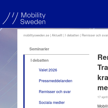
mobilitysweden.se
Aktuellt
I debatten
Remisser och svar
Seminarier
Rem
I debatten
Tra
Valet 2026
kr
Pressmeddelanden
me
Remisser och svar
17 apri
Sociala medier
Mobili