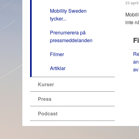
23 apri
Mobility Sweden
Mobili
tycker...
inte n
Prenumerera på
Fi
pressmeddelanden
Re
Filmer
an
Artiklar
av 
Kurser
Press
Podcast