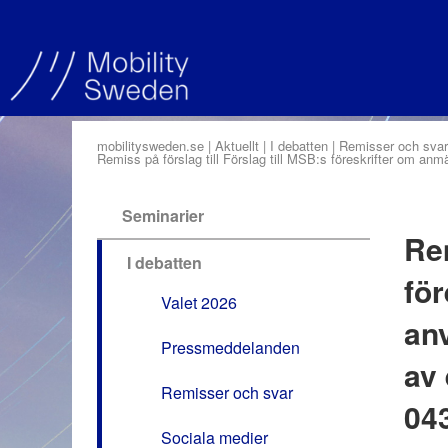
mobilitysweden.se
Aktuellt
I debatten
Remisser och svar
Remiss på förslag till Förslag till MSB:s föreskrifter om anmä
Seminarier
Rem
I debatten
för
Valet 2026
anv
Pressmeddelanden
av 
Remisser och svar
04
Sociala medier