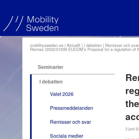
mobilitysweden.se
Aktuellt
I debatten
Remisser och svar
Remiss I2022/01039 EUCOM’s Proposal for a regulation of th
Seminarier
Re
I debatten
reg
Valet 2026
the
Pressmeddelanden
acc
Remisser och svar
3 juni 2
Sociala medier