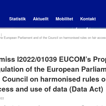
Statistik
Aktuellt
Mobilitet
Kontakt
e European Parliament and of the Council on harmonised rules on fair access
miss I2022/01039 EUCOM’s Prop
ulation of the European Parlia
 Council on harmonised rules on
ess and use of data (Data Act)
022