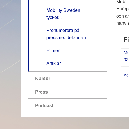
Mobili
Europa
Mobility Sweden
och an
tycker...
hänvis
Prenumerera på
pressmeddelanden
Fi
Filmer
Mo
03
Artiklar
AC
Kurser
Press
Podcast