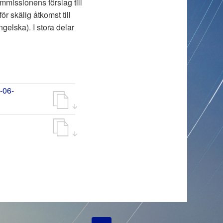
missionens förslag till
 skälig åtkomst till
elska). I stora delar
-06-