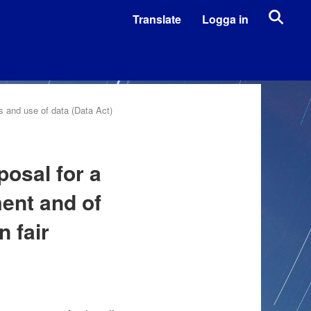
Translate
Logga in
 and use of data (Data Act)
osal for a
ment and of
 fair