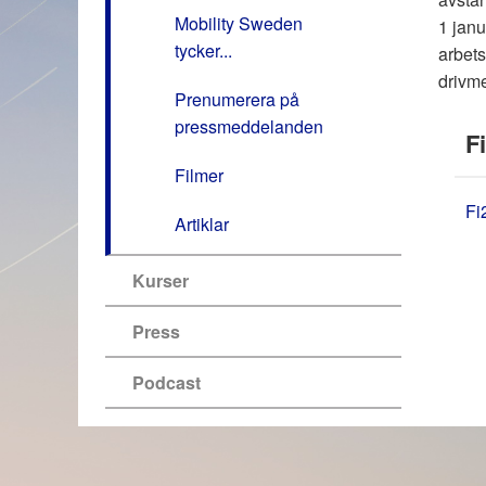
Mobility Sweden
1 janu
tycker...
arbets
drivme
Prenumerera på
pressmeddelanden
Fi
Filmer
Fi
Artiklar
Kurser
Press
Podcast