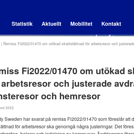
Statistik
Aktuellt
Mobilitet
Kontakt
Remiss Fi2022/01470 om utökad skattelättnad för arbetsresor och justerade
miss Fi2022/01470 om utökad sk
 arbetsresor och justerade avdr
änsteresor och hemresor
sti 2022
ty Sweden har svarat på remiss Fi2022/01470 som föreslår att d
lättnad för arbetsresor ska genomgå några justeringar. Det föres
dsgräns, belopp och indelning av kommuner. Ändringarna föres