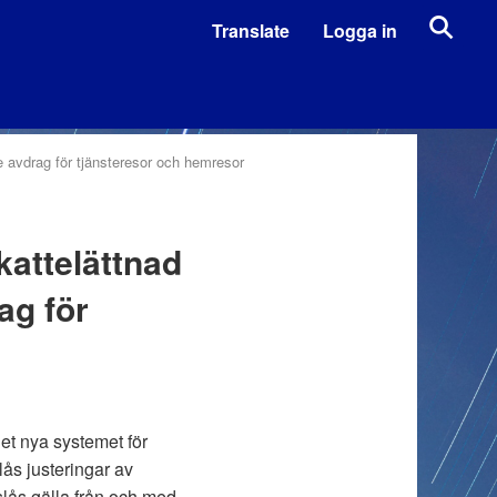
Translate
Logga in
 avdrag för tjänsteresor och hemresor
attelättnad
ag för
et nya systemet för
lås justeringar av
lås gälla från och med