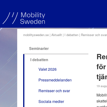
mobilitysweden.se
Aktuellt
I debatten
Remisser och svar
Seminarier
Re
I debatten
för
Valet 2026
tj
Pressmeddelanden
19 augu
Remisser och svar
Mobili
skatte
Sociala medier
avstån