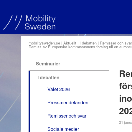
mobilitysweden.se
Aktuellt
I debatten
Remisser och svar
Remiss av Europeiska kommissionens förslag till en europei
Seminarier
Re
I debatten
för
Valet 2026
in
Pressmeddelanden
20
Remisser och svar
21 janu
Sociala medier