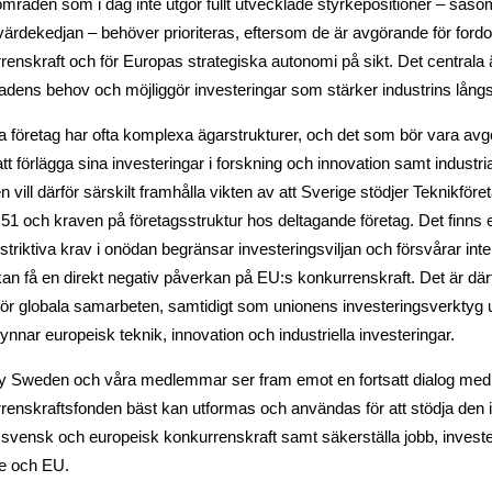
mråden som i dag inte utgör fullt utvecklade styrkepositioner – såso
ivärdekedjan – behöver prioriteras, eftersom de är avgörande för ford
renskraft och för Europas strategiska autonomi på sikt. Det centrala 
dens behov och möjliggör investeringar som stärker industrins långs
a företag har ofta komplexa ägarstrukturer, och det som bör vara av
att förlägga sina investeringar i forskning och innovation samt industria
 vill därför särskilt framhålla vikten av att Sverige stödjer Teknikfö
 51 och kraven på företagsstruktur hos deltagande företag. Det finns en
estriktiva krav i onödan begränsar investeringsviljan och försvårar int
kan få en direkt negativ påverkan på EU:s konkurrenskraft. Det är därför
för globala samarbeten, samtidigt som unionens investeringsverktyg ut
ynnar europeisk teknik, innovation och industriella investeringar.
ty Sweden och våra medlemmar ser fram emot en fortsatt dialog med
renskraftsfonden bäst kan utformas och användas för att stödja den in
 svensk och europeisk konkurrenskraft samt säkerställa jobb, investe
e och EU.