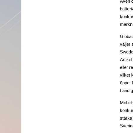
Även o
batter
konkur
markna
Global
väljer 
Sweden
Artikel
eller r
vilket 
öppet 
hand g
Mobili
konkur
stärka
Sverig