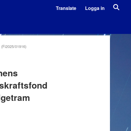
Translate
Logga in
 (Fi2025/01916)
nens
nskraftsfond
dgetram