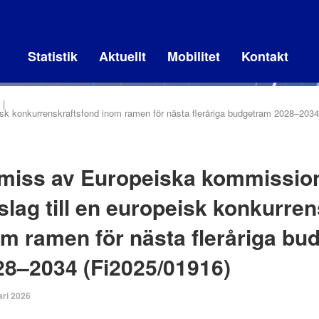
Statistik
Aktuellt
Mobilitet
Kontakt
sk konkurrenskraftsfond inom ramen för nästa fleråriga budgetram 2028–2034
miss av Europeiska kommissio
slag till en europeisk konkurre
om ramen för nästa fleråriga bu
28–2034 (Fi2025/01916)
ari 2026