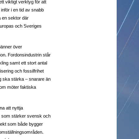
viktigt verktyg för att
nför i en tid av snabb
å en sektor där
Europas och Sveriges
pänner över
on. Fordonsindustrin står
ing samt ett stort antal
isering och fossilfrihet
ng ska stärka – snarare än
som möter faktiska
na att nyttja
v som stärker svensk och
ojekt som både bygger
 omställningsområden.