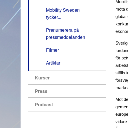
Mobili
Mobility Sweden
möta d
tycker...
global
konkur
Prenumerera på
ekonom
pressmeddelanden
Sverig
Filmer
fordon
för bet
Artiklar
arbetst
ställs
Kurser
försva
markn
Press
Mot den
Podcast
gemens
europe
vidare