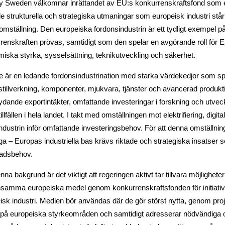
ty Sweden välkomnar inrättandet av EU:s konkurrenskraftsfond som ett 
e strukturella och strategiska utmaningar som europeisk industri står i
 omställning. Den europeiska fordonsindustrin är ett tydligt exempel p
renskraften prövas, samtidigt som den spelar en avgörande roll för 
iska styrka, sysselsättning, teknikutveckling och säkerhet.
e är en ledande fordonsindustrination med starka värdekedjor som s
stillverkning, komponenter, mjukvara, tjänster och avancerad produkti
ydande exportintäkter, omfattande investeringar i forskning och utveckl
illfällen i hela landet. I takt med omställningen mot elektrifiering, digital
 industrin inför omfattande investeringsbehov. För att denna omställni
ga – Europas industriella bas krävs riktade och strategiska insatser 
adsbehov.
na bakgrund är det viktigt att regeringen aktivt tar tillvara möjligheter
amma europeiska medel genom konkurrenskraftsfonden för initiati
isk industri. Medlen bör användas där de gör störst nytta, genom pr
 på europeiska styrkeområden och samtidigt adresserar nödvändiga