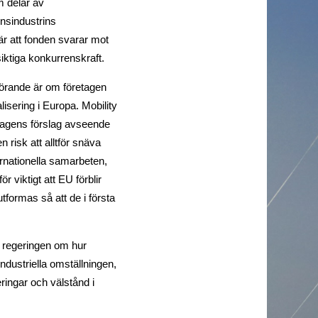
m delar av
onsindustrins
är att fonden svarar mot
iktiga konkurrenskraft.
görande är om företagen
lisering i Europa. Mobility
retagens förslag avseende
 risk att alltför snäva
ernationella samarbeten,
 viktigt att EU förblir
formas så att de i första
 regeringen om hur
dustriella omställningen,
ringar och välstånd i