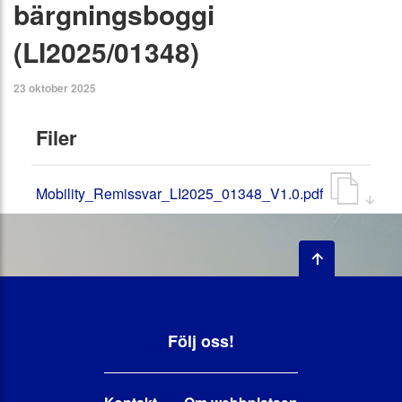
bärgningsboggi
(LI2025/01348)
23 oktober 2025
Filer
Mobility_Remissvar_LI2025_01348_V1.0.pdf
Följ oss!