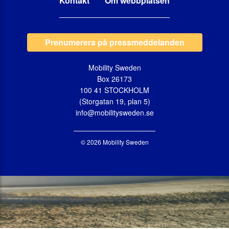
Kontakt
Om webbplatsen
Prenumerera på pressmeddelanden
Mobility Sweden
Box 26173
100 41 STOCKHOLM
(Storgatan 19, plan 5)
info@mobilitysweden.se
© 2026 Mobility Sweden