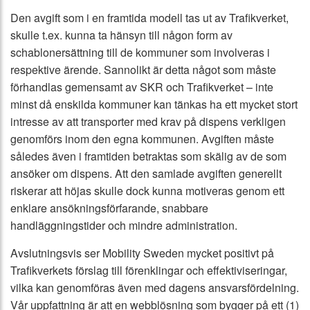
Den avgift som i en framtida modell tas ut av Trafikverket,
skulle t.ex. kunna ta hänsyn till någon form av
schablonersättning till de kommuner som involveras i
respektive ärende. Sannolikt är detta något som måste
förhandlas gemensamt av SKR och Trafikverket – inte
minst då enskilda kommuner kan tänkas ha ett mycket stort
intresse av att transporter med krav på dispens verkligen
genomförs inom den egna kommunen. Avgiften måste
således även i framtiden betraktas som skälig av de som
ansöker om dispens. Att den samlade avgiften generellt
riskerar att höjas skulle dock kunna motiveras genom ett
enklare ansökningsförfarande, snabbare
handläggningstider och mindre administration.
Avslutningsvis ser Mobility Sweden mycket positivt på
Trafikverkets förslag till förenklingar och effektiviseringar,
vilka kan genomföras även med dagens ansvarsfördelning.
Vår uppfattning är att en webblösning som bygger på ett (1)