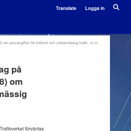
Translate
Logga in
 om provavgifter för körkort och yrkesmässig trafik, m.m.
ag på
78) om
smässig
Trafikverket förväntas