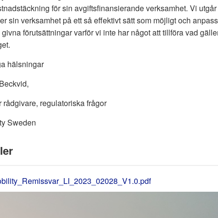
tnadstäckning för sin avgiftsfinansierande verksamhet. Vi utgår
er sin verksamhet på ett så effektivt sätt som möjligt och anpas
n givna förutsättningar varför vi inte har något att tillföra vad gäll
get.
ga hälsningar
Beckvid,
 rådgivare, regulatoriska frågor
ity Sweden
ler
bility_Remissvar_LI_2023_02028_V1.0.pdf