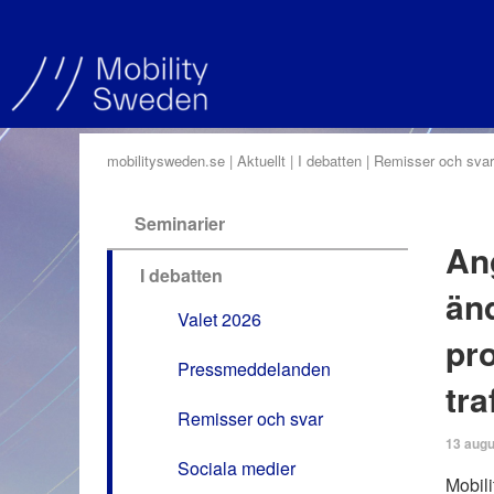
mobilitysweden.se
Aktuellt
I debatten
Remisser och svar
Seminarier
An
I debatten
än
Valet 2026
pro
Pressmeddelanden
tra
Remisser och svar
13 augu
Sociala medier
Mobili