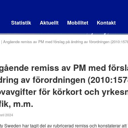
Statistik
Aktuellt
Mobilitet
Kontakt
Angående remiss av PM med förslag på ändring av förordningen (2010:1578)
gående remiss av PM med försl
dring av förordningen (2010:15
vavgifter för körkort och yrke
fik, m.m.
sti 2024
ty Sweden har tagit del av rubricerad remiss och konstaterar att 