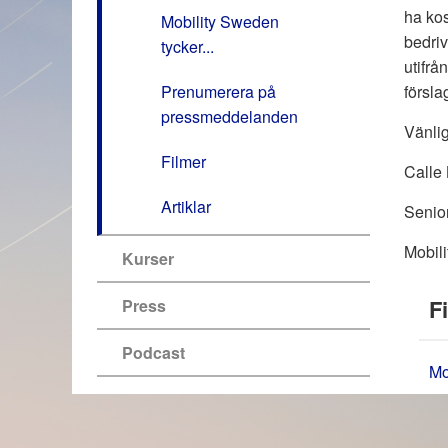
ha kos
Mobility Sweden
bedriv
tycker...
utifrå
Prenumerera på
försla
pressmeddelanden
Vänli
Filmer
Calle 
Artiklar
Senior
Mobil
Kurser
Fi
Press
Podcast
Mo