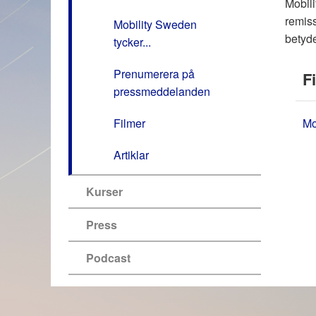
Mobili
remiss
Mobility Sweden
betyde
tycker...
Prenumerera på
Fi
pressmeddelanden
Filmer
Mo
Artiklar
Kurser
Press
Podcast