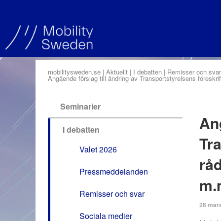
mobilitysweden.se
Aktuellt
I debatten
Remisser och svar
Angående förslag till ändring av Transportstyrelsens föreskr
Seminarier
Ang
I debatten
Tra
Valet 2026
råd
Pressmeddelanden
m.m
Remisser och svar
26 mar
Sociala medier