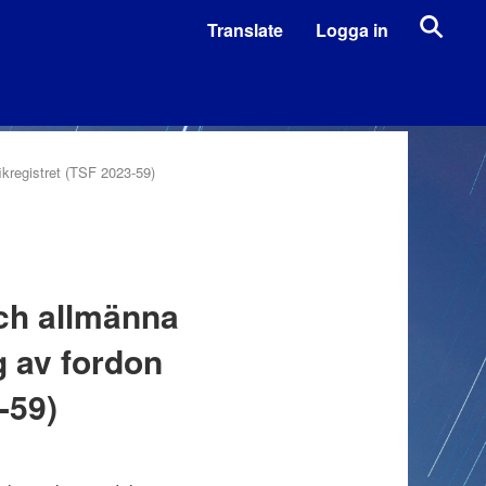
Translate
Logga in
ikregistret (TSF 2023-59)
och allmänna
g av fordon
-59)