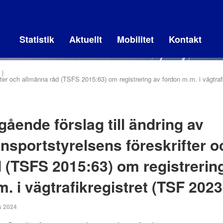
Statistik
Aktuellt
Mobilitet
Kontakt
ifter och allmänna råd (TSFS 2015:63) om registrering av fordon m.m. i vägtraf
ående förslag till ändring av
nsportstyrelsens föreskrifter 
 (TSFS 2015:63) om registrerin
. i vägtrafikregistret (TSF 2023
s 2024