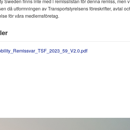
ty Sweden finns inte med i remisslistan för denna remiss, men vi h
en då utformningen av Transportstyrelsens föreskrifter, avtal och 
lse för våra medlemsföretag.
ler
bility_Remissvar_TSF_2023_59_V2.0.pdf