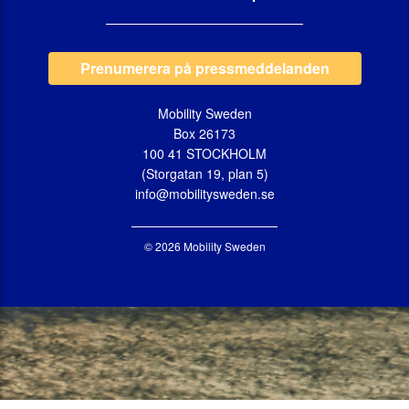
Prenumerera på pressmeddelanden
Mobility Sweden
Box 26173
100 41 STOCKHOLM
(Storgatan 19, plan 5)
info@mobilitysweden.se
© 2026 Mobility Sweden