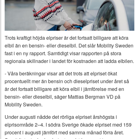
Trots kraftigt höjda elpriser är det fortsatt billigare att köra
elbil än en bensin- eller dieselbil. Det slår Mobility Sweden
fast i en ny rapport. Samtidigt visar rapporten på stora
regionala skillnader i landet för kostnaden att ladda elbilen.
- Våra beräkningar visar att det trots att elpriset ökat
procentuellt mer än bensin och dieselpriset under året så
är det fortsatt billigare att köra elbil i jämförelse med en
bensin- eller dieselbil, säger Mattias Bergman VD på
Mobility Sweden.
Under augusti nådde det rörliga elpriset årshögsta i
elprisområde 2–4. I södra Sverige ökade elpriset med 159
procent i augusti jämfört med samma månad förra året.