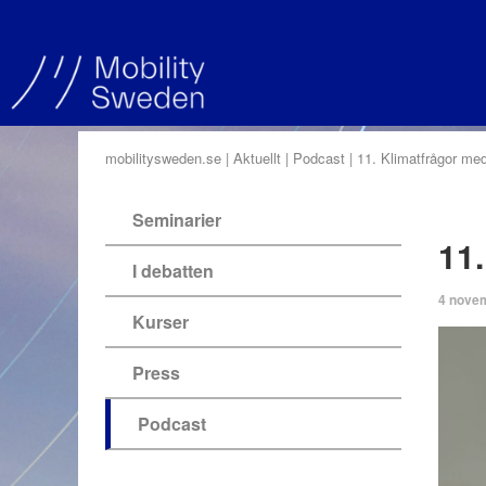
mobilitysweden.se
Aktuellt
Podcast
11. Klimatfrågor me
Seminarier
11
I debatten
4 nove
Kurser
Press
Podcast