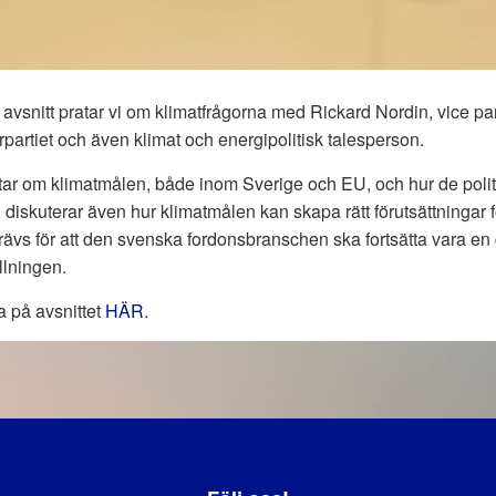
a avsnitt pratar vi om klimatfrågorna med Rickard Nordin, vice par
partiet och även klimat och energipolitisk talesperson.
tar om klimatmålen, både inom Sverige och EU, och hur de poli
i diskuterar även hur klimatmålen kan skapa rätt förutsättningar f
ävs för att den svenska fordonsbranschen ska fortsätta vara en g
llningen.
 på avsnittet
HÄR
.