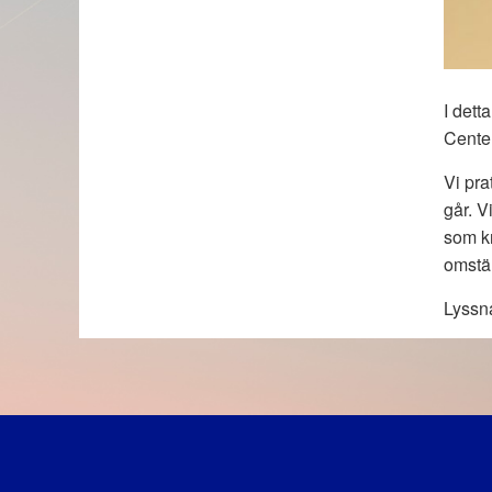
I dett
Center
Vi pra
går. V
som kr
omstä
Lyssna